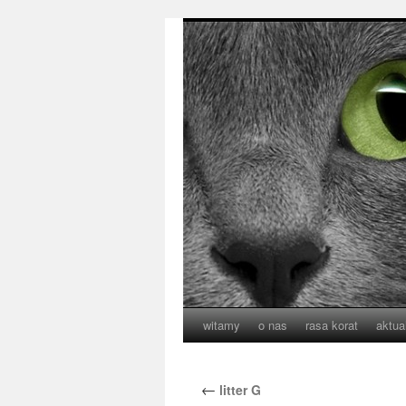
witamy
o nas
rasa korat
aktua
←
litter G