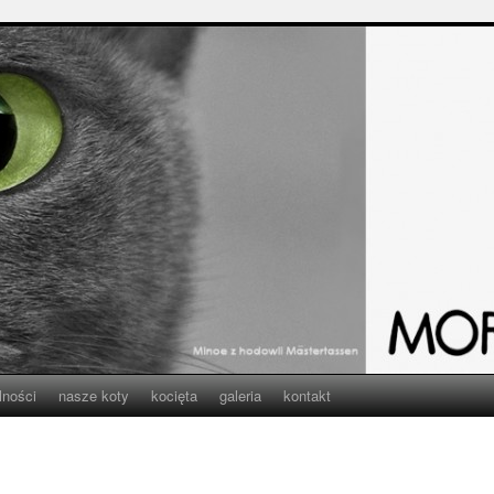
lności
nasze koty
kocięta
galeria
kontakt