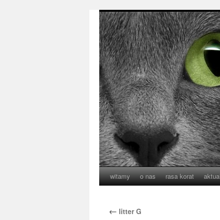
witamy
o nas
rasa korat
aktua
←
litter G