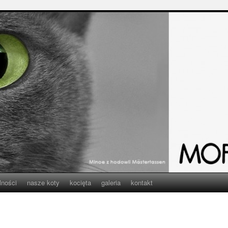
lności
nasze koty
kocięta
galeria
kontakt