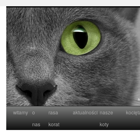
witamy
o
rasa
aktualności
nasze
kocięt
nas
korat
koty