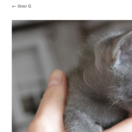
←
litter G