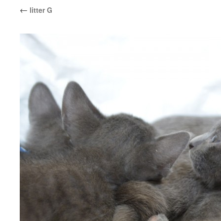
←
litter G