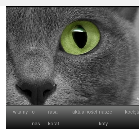
witamy
o
rasa
aktualności
nasze
kocięt
nas
korat
koty