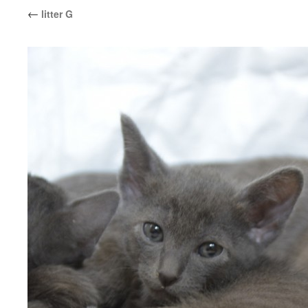
←
litter G