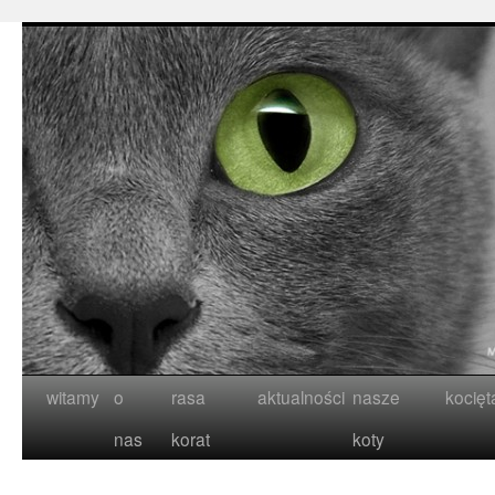
witamy
o
rasa
aktualności
nasze
kocięt
nas
korat
koty