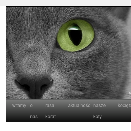
witamy
o
rasa
aktualności
nasze
kocięt
nas
korat
koty