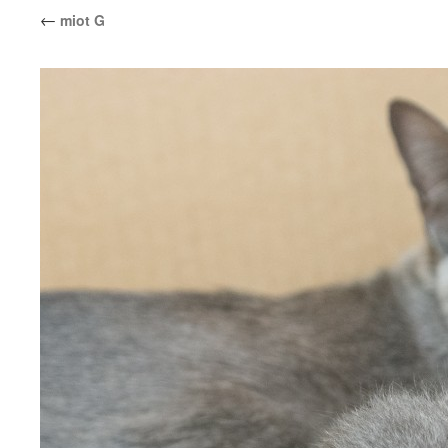
←
miot G