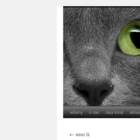
witamy
o nas
rasa korat
aktua
←
miot G