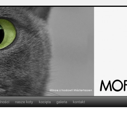
lności
nasze koty
kocięta
galeria
kontakt