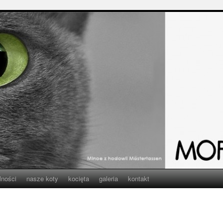
lności
nasze koty
kocięta
galeria
kontakt