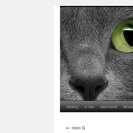
witamy
o nas
rasa korat
aktua
←
miot G