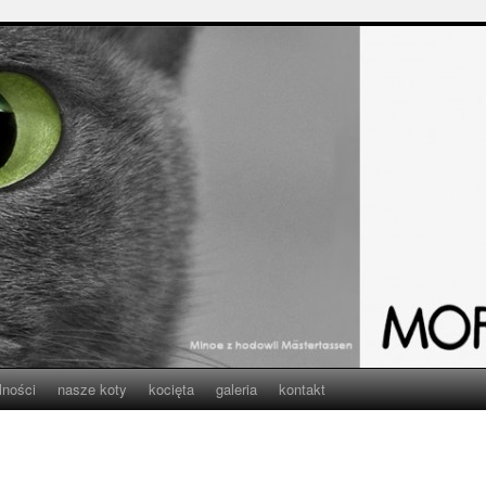
lności
nasze koty
kocięta
galeria
kontakt