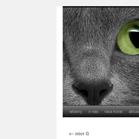
witamy
o nas
rasa korat
aktua
←
miot G