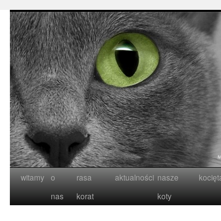
witamy
o
rasa
aktualności
nasze
kocięt
nas
korat
koty