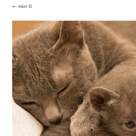
←
miot G