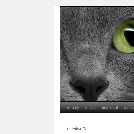
witamy
o nas
rasa korat
aktua
←
miot G