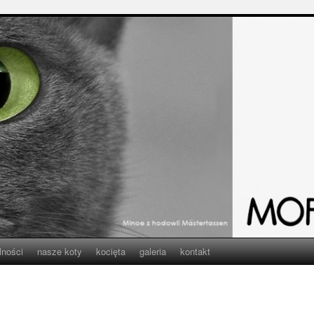
lności
nasze koty
kocięta
galeria
kontakt