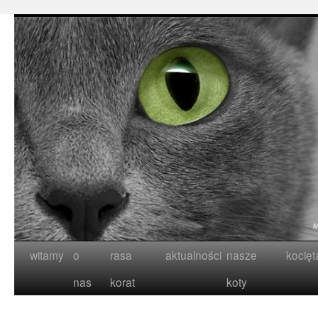
witamy
o
rasa
aktualności
nasze
kocięt
nas
korat
koty