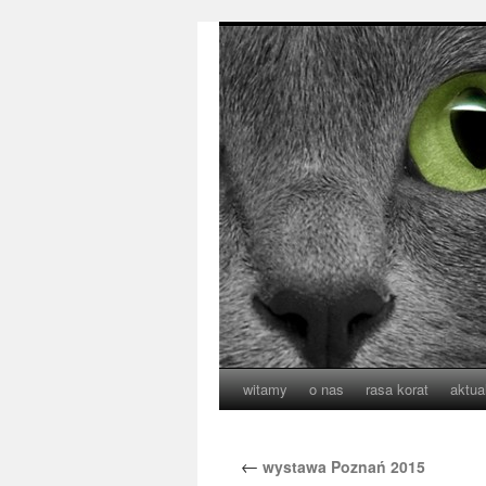
witamy
o nas
rasa korat
aktua
←
wystawa Poznań 2015