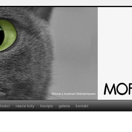
lności
nasze koty
kocięta
galeria
kontakt