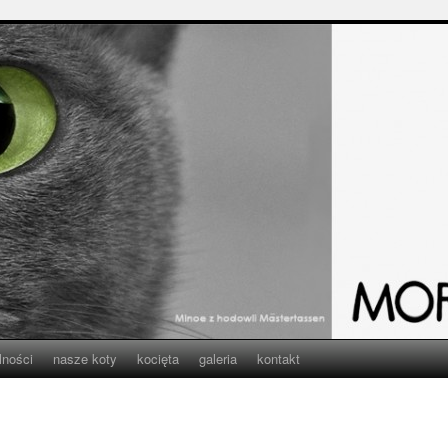
lności
nasze koty
kocięta
galeria
kontakt