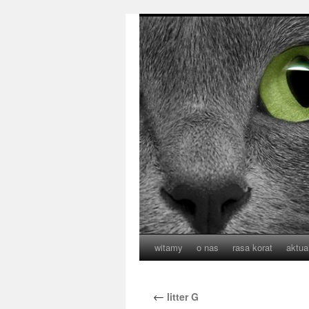
witamy
o nas
rasa korat
aktua
←
litter G