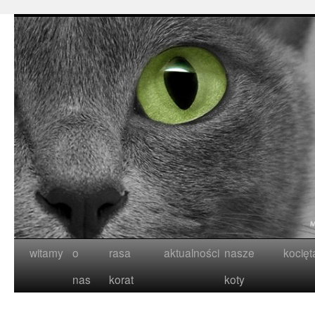
witamy
o
rasa
aktualności
nasze
kocięt
nas
korat
koty