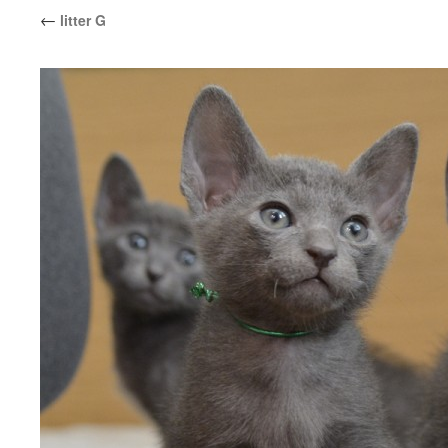
←
litter G